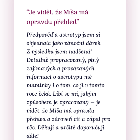
“Je vidět, že Míša má
opravdu přehled”
Předpověď a astrotyp jsem si
objednala jako vánoční dárek.
Z výsledku jsem nadšená!
Detailně propracovaný, plný
zajímavých a provázaných
informací o astrotypu mé
maminky i o tom, co jí v tomto
roce čeká. Líbí se mi, jakým
způsobem je zpracovaný — je
vidět, že Míša má opravdu
přehled a zároveň cit a zápal pro
věc. Děkuji a určitě doporučuji
dále!