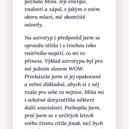
poznala Míšu. Její energie,
znalosti a zápal, s jakým o svém
oboru mluví, mě okamžitě
oslovily.
Na astrotyp i předpověď jsem se
opravdu těšila i s trochou toho
vnitřního napětí, co mi to
přinese. Výklad astrotypu byl pro
mě jedním slovem WOW.
Procházela jsem si jej opakovaně
a velmi důkladně, abych si z něj
vzala pro sebe co nejvíce. Míša mi
i ochotně dovysvětlila některé
další souvislosti. Pochopila jsem,
proč jsem se v určitých letech
svého života cítila jinak, než bych