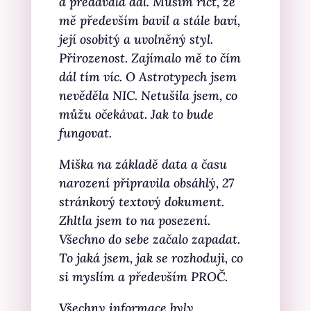
a předávala dál. Musím říct, že
mě především bavil a stále baví,
její osobitý a uvolněný styl.
Přirozenost. Zajímalo mě to čím
dál tím víc. O Astrotypech jsem
nevěděla NIC. Netušila jsem, co
můžu očekávat. Jak to bude
fungovat.
Miška na základě data a času
narození připravila obsáhlý, 27
stránkový textový dokument.
Zhltla jsem to na posezení.
Všechno do sebe začalo zapadat.
To jaká jsem, jak se rozhoduji, co
si myslím a především PROČ.
Všechny informace byly