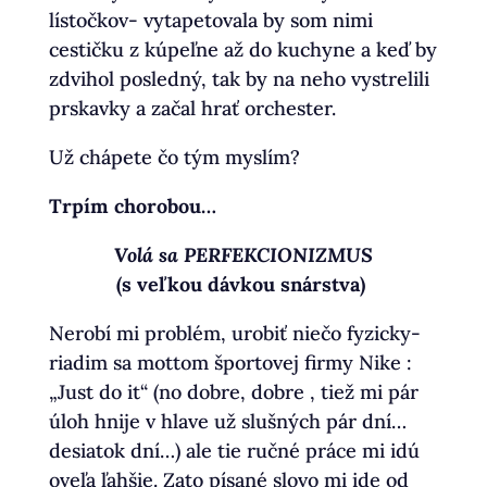
lístočkov- vytapetovala by som nimi
cestičku z kúpeľne až do kuchyne a keď by
zdvihol posledný, tak by na neho vystrelili
prskavky a začal hrať orchester.
Už chápete čo tým myslím?
Trpím chorobou…
Volá sa PERFEKCIONIZMUS
(s veľkou dávkou snárstva)
Nerobí mi problém, urobiť niečo fyzicky-
riadim sa mottom športovej firmy Nike :
„Just do it“ (no dobre, dobre , tiež mi pár
úloh hnije v hlave už slušných pár dní…
desiatok dní…) ale tie ručné práce mi idú
oveľa ľahšie. Zato písané slovo mi ide od