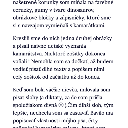
našetrené korunky som míňala na farebné
ceruzky, gumy v tvare dinosaurov,
obrázkové bločky a zápisníčky, ktoré sme
si s navzájom vymieňali s kamarátkami.
Kreslili sme do nich jedna druhej obrázky
a písali naivne detské vyznania
kamarátstva. Niektoré zošitky dokonca
voňali ! Nemohla som sa dočkať, až budem
vedieť písať dlhé texty a popíšem nimi
celý zošitok od začiatku až do konca.
Keď som bola väčšie dievča, milovala som
písať slohy (a diktáty, za čo som prišla
spolužiakom divná 🙂 ).Čím dlhší sloh, tým
lepšie, nechcela som sa zastaviť. Bavilo ma
popisovať vlastnosti môjho psa, črty