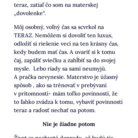
teraz, zatiaľ čo som na materskej
„dovolenke“.
Môj osobný, voľný čas sa scvrkol na
TERAZ. Nemôžem si dovoliť ten luxus,
odložiť si riešenie vecí na ten krásny čas,
kedy budem mať čas. A uvariť si k tomu
čaj, zapáliť sviečku a zahĺbiť sa do svojej
mysle. Lebo riady sa sami neumyjú.
A pračka nevynesie. Materstvo je úžasný
spôsob , ako sa trénovať v prebývaní
v prítomnosti- mám toľko povinností, že
to ľahko zvádza k tomu, vybaviť povinnosti
teraz a radosť nechať na potom.
Nie je žiadne potom
Život sa nechystá dopredu, až budú tie