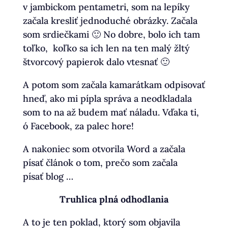
v jambickom pentametri, som na lepíky
začala kresliť jednoduché obrázky. Začala
som srdiečkami 🙂 No dobre, bolo ich tam
toľko, koľko sa ich len na ten malý žltý
štvorcový papierok dalo vtesnať 🙂
A potom som začala kamarátkam odpisovať
hneď, ako mi pípla správa a neodkladala
som to na až budem mať náladu. Vďaka ti,
ó Facebook, za palec hore!
A nakoniec som otvorila Word a začala
písať článok o tom, prečo som začala
písať blog …
Truhlica plná odhodlania
A to je ten poklad, ktorý som objavila