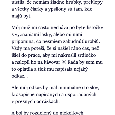
uistila, že nemám žiadne hrúbky, preklepy
a všetky čiarky a ypsilony sú tam, kde
majú byť.
Môj muž mi často necháva po byte lístočky
s vyznaniami lásky, alebo mi nimi
pripomína, čo nesmiem zabudnúť urobiť .
Vždy ma poteší, že si našiel ráno čas, než
išiel do práce, aby mi nakreslil srdiečko
a nalepil ho na kávovar 🙂 Rada by som mu
to oplatila a tiež mu napísala nejaký
odkaz…
Ale môj odkaz by mal minimálne sto slov,
krasopisne napísaných a usporiadaných
v presných odrážkach.
A bol by rozdelený do niekoľkých