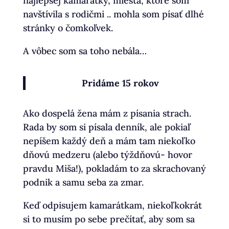
najlepšej kamarátky, miesta, ktoré som
navštívila s rodičmi .. mohla som písať dlhé
stránky o čomkoľvek.
A vôbec som sa toho nebála…
Pridáme 15 rokov
Ako dospelá žena mám z písania strach.
Rada by som si písala denník, ale pokiaľ
nepíšem každý deň a mám tam niekoľko
dňovú medzeru (alebo týždňovú- hovor
pravdu Miša!), pokladám to za skrachovaný
podnik a samu seba za zmar.
Keď odpisujem kamarátkam, niekoľkokrát
si to musím po sebe prečítať, aby som sa